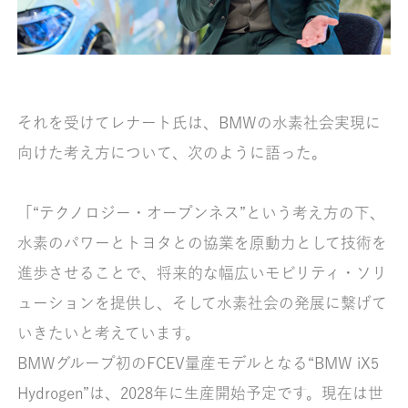
それを受けてレナート氏は、BMWの水素社会実現に
向けた考え方について、次のように語った。
「“テクノロジー・オープンネス”という考え方の下、
水素のパワーとトヨタとの協業を原動力として技術を
進歩させることで、将来的な幅広いモビリティ・ソリ
ューションを提供し、そして水素社会の発展に繋げて
いきたいと考えています。
BMWグループ初のFCEV量産モデルとなる“BMW iX5
Hydrogen”は、2028年に生産開始予定です。現在は世