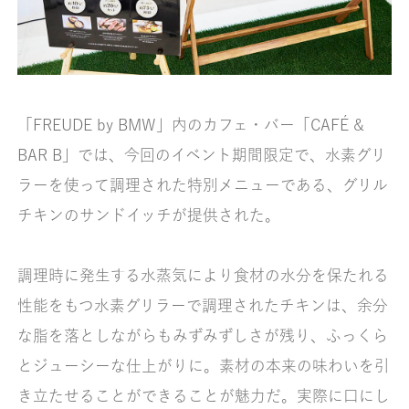
「FREUDE by BMW」内のカフェ・バー「CAFÉ &
BAR B」では、今回のイベント期間限定で、水素グリ
ラーを使って調理された特別メニューである、グリル
チキンのサンドイッチが提供された。
調理時に発生する水蒸気により食材の水分を保たれる
性能をもつ水素グリラーで調理されたチキンは、余分
な脂を落としながらもみずみずしさが残り、ふっくら
とジューシーな仕上がりに。素材の本来の味わいを引
き立たせることができることが魅力だ。実際に口にし