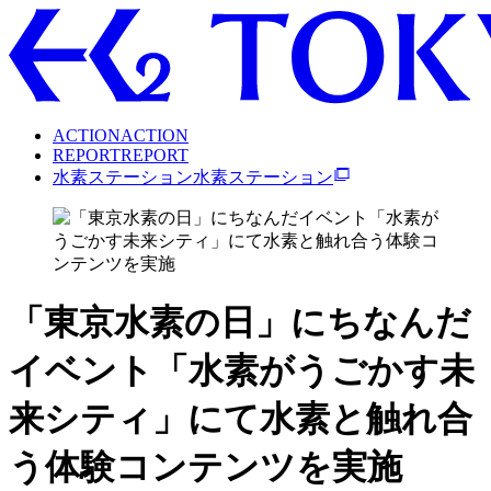
A
C
T
I
O
N
A
C
T
I
O
N
R
E
P
O
R
T
R
E
P
O
R
T
水
素
ス
テ
ー
シ
ョ
ン
水
素
ス
テ
ー
シ
ョ
ン
「東京水素の日」にちなんだ
イベント「水素がうごかす未
来シティ」にて水素と触れ合
う体験コンテンツを実施