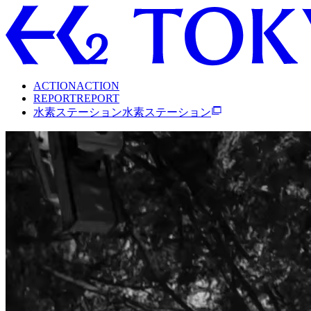
A
C
T
I
O
N
A
C
T
I
O
N
R
E
P
O
R
T
R
E
P
O
R
T
水
素
ス
テ
ー
シ
ョ
ン
水
素
ス
テ
ー
シ
ョ
ン