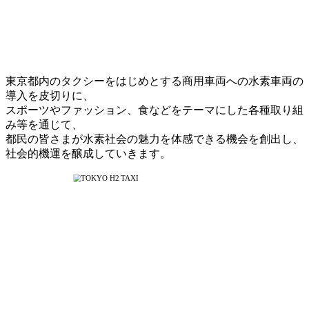
東京都内のタクシーをはじめとする商用車両への水素車両の
導入を皮切りに、
スポーツやファッション、食などをテーマにした各種取り組
み等を通じて、
都民の皆さまが水素社会の魅力を体感できる機会を創出し、
社会的機運を醸成していきます。
都市の輸送インフラを脱炭素化する第一歩として、燃料電池
タクシーを導入。
水素エネルギーの実装を加速し、交通分野における環境負荷
の低減に寄与していきます。