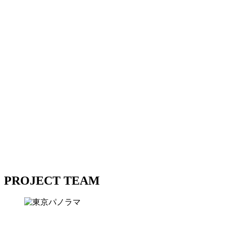
しょう。
東京が水素シティになったとき、
そこにはどんな景色があって、私たちはどんな夢を見るので
しょう。
東京都は、さまざまな企業と連携し、
水素エネルギーの利用拡大を推進する「TOKYO H2」プロ
ジェクトを発足。
世界に先駆けてあたらしいエネルギーを整備する街では、
前例のないワクワクが次々と動き出します。
あなたの毎日が、私たちの東京が、おもしろくなっていきま
す。
東京都は、さまざまな企業と連携し、
水素エネルギーの利用拡大を推進する「TOKYO H2」プロ
ジェクトを発足。
世界に先駆けてあたらしいエネルギーを整備する街では、
前例のないワクワクが次々と動き出します。
あなたの毎日が、私たちの東京が、おもしろくなっていきま
す。
TOKYO H2
TOKYO H2
PROJECT TEAM