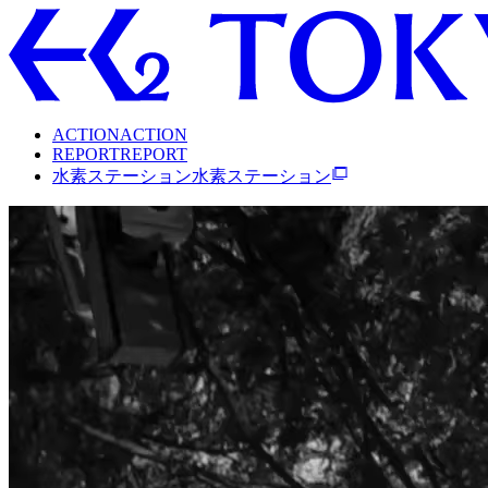
A
C
T
I
O
N
A
C
T
I
O
N
R
E
P
O
R
T
R
E
P
O
R
T
水
素
ス
テ
ー
シ
ョ
ン
水
素
ス
テ
ー
シ
ョ
ン