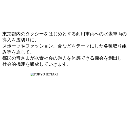
東京都内のタクシーをはじめとする商用車両への水素車両の
導入を皮切りに、
スポーツやファッション、食などをテーマにした各種取り組
み等を通じて、
都民の皆さまが水素社会の魅力を体感できる機会を創出し、
社会的機運を醸成していきます。
都市の輸送インフラを脱炭素化する第一歩として、燃料電池
タクシーを導入。
水素エネルギーの実装を加速し、交通分野における環境負荷
の低減に寄与していきます。