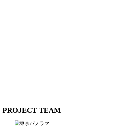
しょう。
東京が水素シティになったとき、
そこにはどんな景色があって、私たちはどんな夢を見るので
しょう。
東京都は、さまざまな企業と連携し、
水素エネルギーの利用拡大を推進する「TOKYO H2」プロ
ジェクトを発足。
世界に先駆けてあたらしいエネルギーを整備する街では、
前例のないワクワクが次々と動き出します。
あなたの毎日が、私たちの東京が、おもしろくなっていきま
す。
東京都は、さまざまな企業と連携し、
水素エネルギーの利用拡大を推進する「TOKYO H2」プロ
ジェクトを発足。
世界に先駆けてあたらしいエネルギーを整備する街では、
前例のないワクワクが次々と動き出します。
あなたの毎日が、私たちの東京が、おもしろくなっていきま
す。
TOKYO H2
TOKYO H2
PROJECT TEAM